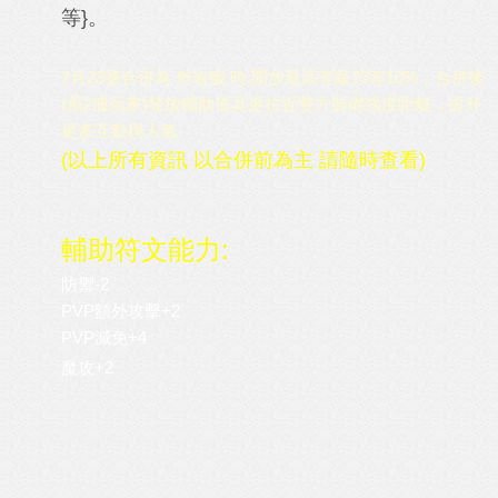
等}。
7月23號合併為 奇岩服 時,開放最高等級73等10%，合併後
(原2服玩家)發放輔助道具更拉近雙方裝備強度距離，提升
更多互動與人氣
(以上所有資訊 以合併前為主 請隨時查看)
輔助符文能力:
防禦-2
PVP額外攻擊+2
PVP減免+4
魔攻+2