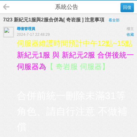
系統公告
回復
7/23 新紀元1服與2服合併為[ 奇岩服 ] 注意事項
看全部
尋憶管理員
樓主
2024-7-17 22:48:29
收藏
伺服器維護時間預計中午12點~15點
新紀元1服 與 新紀元2服 合併後統一
伺服器為
【 奇岩服 伺服器】
合併前統一刪除未滿31等
角色、請自行注意 不做補
償