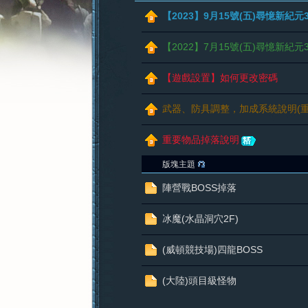
【2023】9月15號(五)尋憶新紀元3
【2022】7月15號(五)尋憶新紀元
【遊戲設置】如何更改密碼
憶
武器、防具調整，加成系統說明(重
重要物品掉落說明
版塊主題
陣營戰BOSS掉落
冰魔(水晶洞穴2F)
新
(威頓競技場)四龍BOSS
(大陸)頭目級怪物