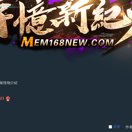
級怪物介紹
23
新窗
作