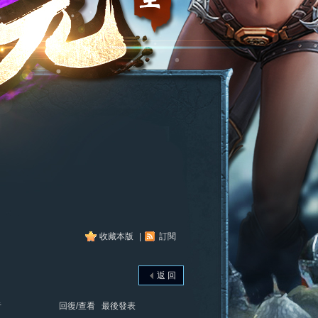
收藏本版
|
訂閱
返 回
者
回復/查看
最後發表