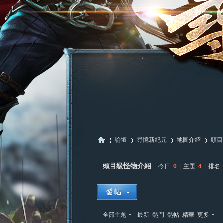
論壇
尋憶新紀元
地圖介紹
頭目
頭目級怪物介紹
今日:
0
|
主題:
4
|
排名:
尋
»
›
›
›
全部主題
最新
熱門
熱帖
精華
更多