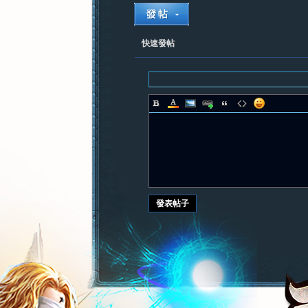
快速發帖
紀
元
發表帖子