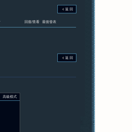
返 回
者
回復/查看
最後發表
返 回
高級模式