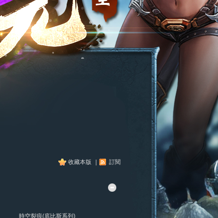
收藏本版
|
訂閱
時空裂痕(底比斯系列)