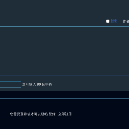
新窗
作
還可輸入
80
個字符
您需要登錄後才可以發帖
登錄
|
立即註冊