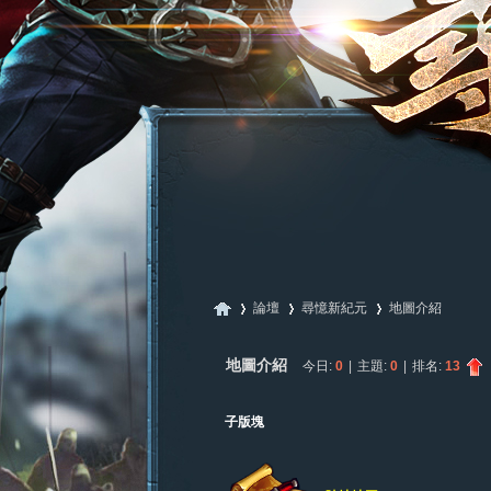
論壇
尋憶新紀元
地圖介紹
地圖介紹
今日:
0
|
主題:
0
|
排名:
13
尋
»
›
›
子版塊