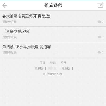
推廣遊戲
各大論壇推廣宣傳(不再發放)
尋憶管理員
0
【直播獎勵說明】
尋憶管理員
0
第四波 FB分享推廣送 開跑囉
尋憶管理員
0
首頁
|
登錄
|
註冊
簡易版
|
觸屏版
|
電腦版
|
© Comsenz Inc.