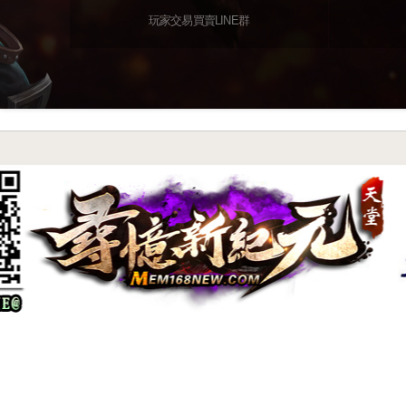
玩家交易買賣LINE群
尋憶特色系統介紹